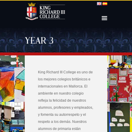
YEAR 3
King Richard III College es uno de
los mejores colegios británicos e
internacionales en Mallorca. El
ambiente en nuestro colegio
refleja la felicidad de nuestros
alumnos, profesores y empleados,
y fomenta su autorrespeto y el
respeto a los demás. Nuestros
alumnos de primaria están