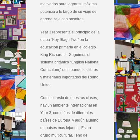
motivados para lograr su máxima
potencia a lo largo de su viaje de
aprendizaje con nosotros.
Year 3 representa el principio de la
etapa “Key Stage Two” en la
educación primaria en el colegio
King Richard III. Seguimos el
sistema británico “English National
Curriculum,” empleando los libros
y materiales importados del Reino
Unido.
Como el resto de nuestras clases,
hay un ambiente internacional en
Year 3, con niños de diferentes
países de Europa, y algún alumno
de países más lejanos. Es un
grupo multicultural, lleno de