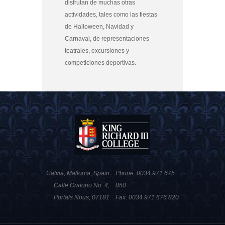
disfrutan de muchas otras
actividades, tales como las fiestas
de Halloween, Navidad y
Carnaval, de representaciones
teatrales, excursiones y
competiciones deportivas.
Calvià, Mallorca, Spain
Phone: 0034 971 675
Calle Oratorio No. 4,
850
Portals Nous, 07181
Fax: 0034 971 676 820