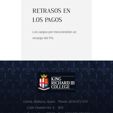
RETRASOS EN
LOS PAGOS
Los cargos por mora tendrán un
recargo del 5%.
Calvià, Mallorca, Spain
Phone: 0034 971 675
Calle Oratorio No. 4,
850