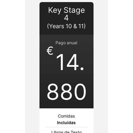
Key Stage
4
(Years 10 & 11)
Pago anual
€
14.
880
Comidas
Incluidas
Libros de Texto