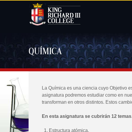
QUÍMICA
La Química es una ciencia cuyo Objetivo es
asignatura podremos estudiar como en nue
transforman en otros distintos. Estos cam
En esta asignatura se cubrirán 12 temas
Estructura atómica.