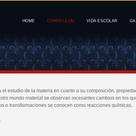
HOME
CURRICULUM
VIDA ESCOLAR
GA
 el estudio de la materia en cuanto a su composición, propieda
stro mundo material se observan incesantes cambios en los q
bios o transformaciones se conocen como reacciones químicas.
.