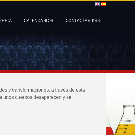
LERÍA
CALENDARIOS
CONTACTAR KR3
des y transformaciones, a través de esta
ue unos cuerpos desaparecen y se