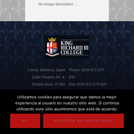
No image description ...
Calvià, Mallorca, Spain
Phone: 0034 971 675
Calle Oratorio No. 4,
850
Portals Nous, 07181
Fax: 0034 971 676 820
Utilizamos cookies para asegurar que damos la mejor
experiencia al usuario en nuestro sitio web. Si continúa
POLITICA DE PRIVACIDAD
NOTA LEGAL
utilizando este sitio asumiremos que está de acuerdo.
COPYRIGHT
OK
POLÍTICA DE PRIVACIDAD